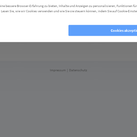
9 (0)30/403 688 875
ne bessere Browser-Erfahrung zu bieten, Inhalte und Anzeigen zu personalisieren, Funktionen für
er-Identifikationsnummer gemäß §27 a Umsatzsteuergesetz:
. Lesen Sie, wie wir Cookies verwenden und wie Sie sie steuern können, indem Sie auf Cookie-Einste
68
 B AG Charlottenburg
okies ablehnen
Cookies akzepti
ührer: Jan Hollnecker
Impressum
|
Datenschutz