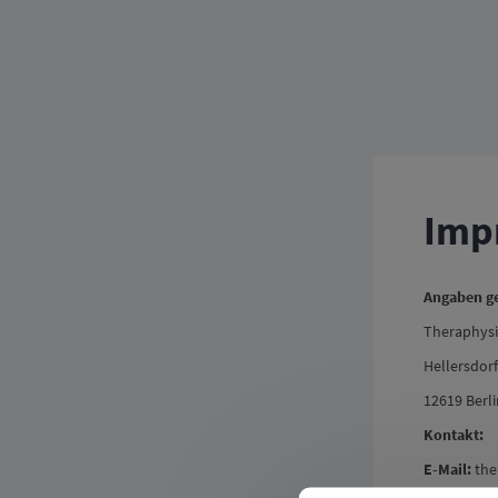
Imp
Angaben g
Theraphysi
Hellersdorf
12619 Berli
Kontakt:
E-Mail:
the