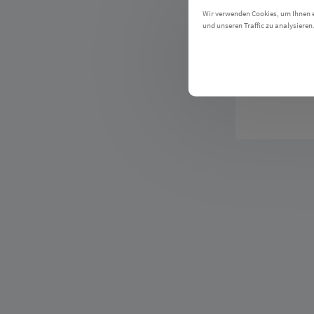
Telefon:
+4
Wir verwenden Cookies, um Ihnen ei
Umsatzsteu
und unseren Traffic zu analysieren
Einstellungen
DE3408815
HRB 225274
Co
Geschäftsf