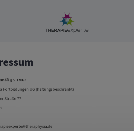
ressum
emäß § 5 TMG:
a Fortbildungen UG (haftungsbeschränkt)
er Straße 77
n
rapieexperte@theraphysia.de