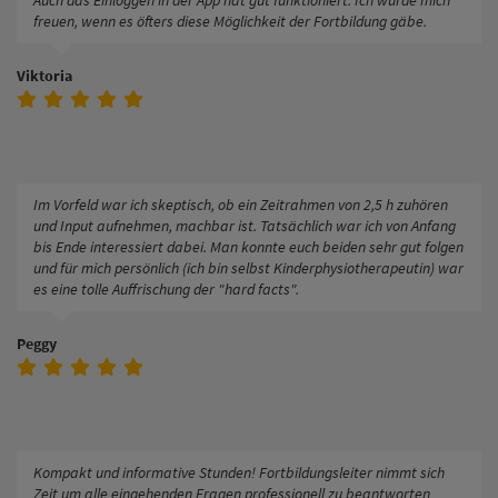
Auch das Einloggen in der App hat gut funktioniert. Ich würde mich
freuen, wenn es öfters diese Möglichkeit der Fortbildung gäbe.
Viktoria
Im Vorfeld war ich skeptisch, ob ein Zeitrahmen von 2,5 h zuhören
und Input aufnehmen, machbar ist. Tatsächlich war ich von Anfang
bis Ende interessiert dabei. Man konnte euch beiden sehr gut folgen
und für mich persönlich (ich bin selbst Kinderphysiotherapeutin) war
es eine tolle Auffrischung der "hard facts".
Peggy
Kompakt und informative Stunden! Fortbildungsleiter nimmt sich
Zeit um alle eingehenden Fragen professionell zu beantworten