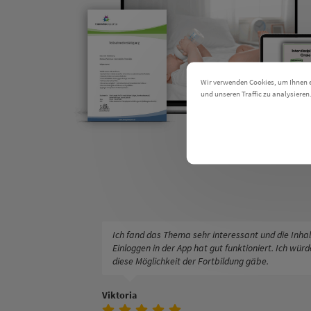
Wir verwenden Cookies, um Ihnen ei
und unseren Traffic zu analysieren
Einstellungen
Co
Ich fand das Thema sehr interessant und die Inhal
Einloggen in der App hat gut funktioniert. Ich wür
diese Möglichkeit der Fortbildung gäbe.
Viktoria