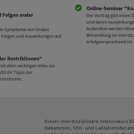
Online-Seminar "Kog
Folgen oraler
Der Vortrag gibt einen
und deren Auswirkungen
Außerdem werden Hinwei
die Symptome von Oralen
Behandlung im interdi
en Folgen und Auswirkungen auf
erfolgversprechend ist.
ler Restriktionen"
it allen wichtigen Infos zur
bt dir Tipps zur
renotomie.
Dieser interdisziplinäre Intensivkurs 
Hebammen, Still- und Laktationsberate