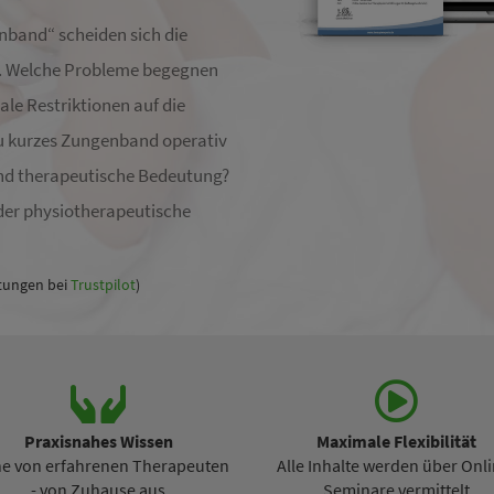
band“ scheiden sich die
r. Welche Probleme begegnen
ale Restriktionen auf die
zu kurzes Zungenband operativ
und therapeutische Bedeutung?
oder physiotherapeutische
tungen bei
Trustpilot
)
Praxisnahes Wissen
Maximale Flexibilität
ne von erfahrenen Therapeuten
Alle Inhalte werden über Onli
- von Zuhause aus
Seminare vermittelt