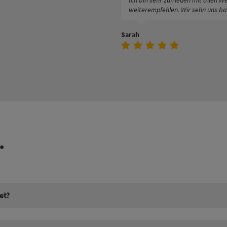
Ich bin sehr zufrieden mit allen
weiterempfehlen. Wir sehn uns ba
Sarah
.
et?