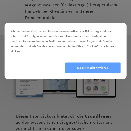
Vorgehensweisen für das (ergo-)therapeutische
Handeln bei Klient:innen und deren
Familienumfeld.
Wir verwenden Cookies, um Ihnen eine bessere Browser-Erfahrung zu bieten,
Inhalte und Anzeigen zu personalisieren, Funktionen für soziale Medien
bereitzustellen und unseren Traffic zu analysieren. Lesen Sie, wie wir Cookies
verwenden und wie Sie sie steuern können, indem Sie auf Cookie-Einstellungen
klicken.
Cookie Einstellungen
Cookies ablehnen
Cookies akzeptieren
Dieser Intensivkurs bietet dir die
Grundlagen
zu den wesentlichen diagnostischen Kriterien,
zur nicht-medikamentöser sowie