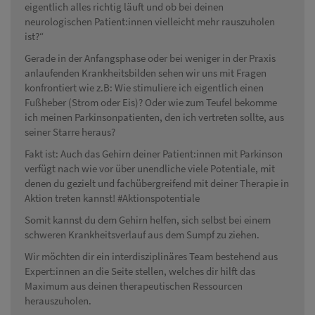
eigentlich alles richtig läuft und ob bei deinen
neurologischen Patient:innen vielleicht mehr rauszuholen
ist?“
Gerade in der Anfangsphase oder bei weniger in der Praxis
anlaufenden Krankheitsbilden sehen wir uns mit Fragen
konfrontiert wie z.B: Wie stimuliere ich eigentlich einen
Fußheber (Strom oder Eis)? Oder wie zum Teufel bekomme
ich meinen Parkinsonpatienten, den ich vertreten sollte, aus
seiner Starre heraus?
Fakt ist: Auch das Gehirn deiner Patient:innen mit Parkinson
verfügt nach wie vor über unendliche viele Potentiale, mit
denen du gezielt und fachübergreifend mit deiner Therapie in
Aktion treten kannst! #Aktionspotentiale
Somit kannst du dem Gehirn helfen, sich selbst bei einem
schweren Krankheitsverlauf aus dem Sumpf zu ziehen.
Wir möchten dir ein interdisziplinäres Team bestehend aus
Expert:innen an die Seite stellen, welches dir hilft das
Maximum aus deinen therapeutischen Ressourcen
herauszuholen.