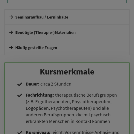
Seminaraufbau / Lerninhalte
Interaktives Online-Seminar.
Benötigte (Therapie-)Materialien
Häufig gestellte Fragen
Wie erhalte ich Zugang zum Seminar?
Kursmerkmale
Ich kann zum Termin nicht, wird es eine Aufzeichnung oder
Dauer:
circa 2 Stunden
einen Alternativtermin geben?
Fachrichtung:
therapeutische Berufsgruppen
(z.B. Ergotherapeuten, Physiotherapeuten,
Logopäden, Psychotherapeuten) und alle
Muss ich aus der Fachrichtung kommen, um teilnehmen zu
anderen Berufsgruppen, die mit psychisch
können?
erkrankten Menschen in Kontakt kommen
Kursniveau:
leicht, Vorkenntnisse Aphasie und