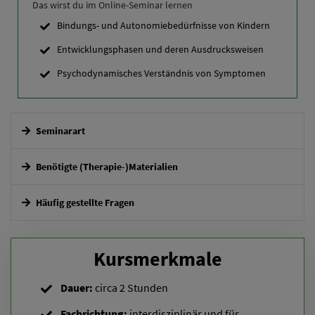
Das wirst du im Online-Seminar lernen
Bindungs- und Autonomiebedürfnisse von Kindern
Entwicklungsphasen und deren Ausdrucksweisen
Psychodynamisches Verständnis von Symptomen
Seminarart
Interaktives Online-Seminar mit zusätzlichem Workshop
Benötigte (Therapie-)Materialien
Häufig gestellte Fragen
Wie erhalte ich Zugang zum Seminar?
Kursmerkmale
Erhalte ich eine Teilnahmebestätigung?
Dauer:
circa 2 Stunden
Fachrichtung:
interdisziplinär und für