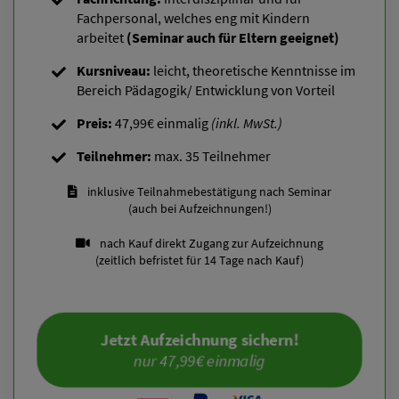
Fachpersonal, welches eng mit Kindern
Ich kann zum Termin nicht, wird es eine Aufzeichnung oder
arbeitet
(Seminar auch für Eltern geeignet)
einen Alternativtermin geben?
Kursniveau:
leicht, theoretische Kenntnisse im
Bereich Pädagogik/ Entwicklung von Vorteil
Muss ich aus der Fachrichtung kommen, um teilnehmen zu
Preis:
47,99€ einmalig
(inkl. MwSt.)
können?
Teilnehmer:
max. 35 Teilnehmer
inklusive Teilnahmebestätigung nach Seminar
(auch bei Aufzeichnungen!)
nach Kauf direkt Zugang zur Aufzeichnung
(zeitlich befristet für 14 Tage nach Kauf)
Jetzt Aufzeichnung sichern!
nur 47,99€ einmalig