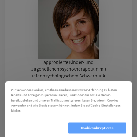
approbierte Kinder- und
Jugendlichenpsychotherapeutin mit
tiefenpsychologischem Schwerpunkt
Wir verwenden Cookies, um Ihnen eine bessere Browser-Erfahrung zu bieten,
Inhalte und Anzeigen zu personalisieren, Funktionen für soziale Medien
bereitzustellen und unseren Traffic zu analysieren. Lesen Sie, wie wir Cookies
verwenden und wie Sie sie steuern können, indem Sie auf Cookie-Einstellungen
Seit 10 Jahren begleite ich Familien mit Kindern in
klicken.
Cookie Einstellungen
seelischen Krisen durch Kurz- und Langzeittherapien.
Dabei ist mir der Blick auf die Ressourcen und der
Einbezug der Familie besonders wichtig. Dabei beziehe
Cookies ablehnen
Cookies akzeptieren
ich unterschiedliche wissenschaftliche Ansätze mit ein.
U.a. die Neurowissenschaften, die Bindungstheorie, die