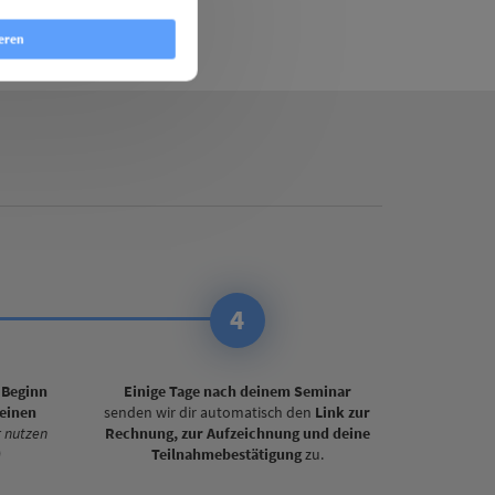
eren
4
 Beginn
Einige Tage nach deinem Seminar
einen
senden wir dir automatisch den
Link zur
r nutzen
Rechnung, zur Aufzeichnung und deine
)
Teilnahmebestätigung
zu.