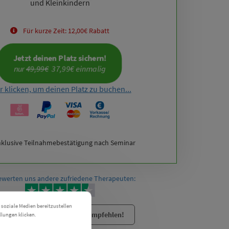
und Kleinkindern
Für kurze Zeit: 12,00€ Rabatt
Jetzt deinen Platz sichern!
nur 
49,99€
  37,99€ einmalig
r klicken, um deinen Platz zu buchen...
nklusive Teilnahmebestätigung nach Seminar
ewerten uns andere zufriedene Therapeuten:
 soziale Medien bereitzustellen
Seminar per E-Mail weiterempfehlen!
llungen klicken.
Cookie