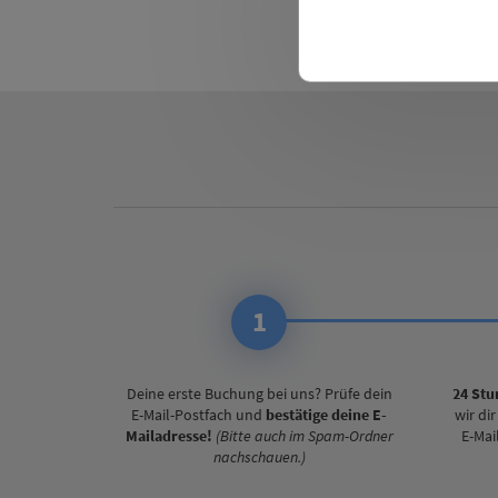
Co
1
Deine erste Buchung bei uns? Prüfe dein
24 Stu
E-Mail-Postfach und
bestätige deine E-
wir di
Mailadresse!
(Bitte auch im Spam-Ordner
E-Mai
nachschauen.)