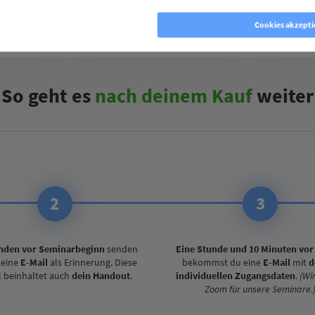
okies ablehnen
Cookies akzepti
So geht es
nach deinem Kauf
weiter
2
3
nden vor Seminarbeginn
senden
Eine Stunde und 10 Minuten vor
r eine
E-Mail
als Erinnerung. Diese
bekommst du eine
E-Mail
mit
d
l beinhaltet auch
dein Handout
.
individuellen Zugangsdaten
.
(Wi
Zoom für unsere Seminare.