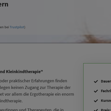
ern
gen bei
Trustpilot
)
nd Kleinkindtherapie"
oder praktischer Erfahrungen finden
Dauer
llegen keinen Zugang zur Therapie der
Fachr
tet vor allem die Ergotherapie ein enorm
indtherapie.
Kursn
rapeutinnen und Therapeuten, die in
Preis