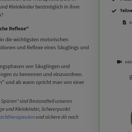
nd Kleinkinder bestmöglich in ihrer
Teiln
u?
i
iche Reflexe"
 in die wichtigsten motorischen
tionen und Reflexe eines Säuglings und
ink
cklungsphasen von Säuglingen und
hungen zu benennen und einzuordnen.
" und ab wann spricht man von einer
 Spüren" sind Bestandteil unseres
nge und Kleinkinder, Schwerpunkt
Fachtherapeuten
und sichere dir noch