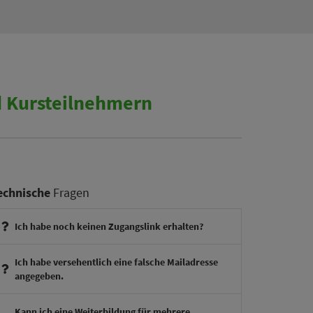
 Kursteilnehmern
echnische
Fragen
Ich habe noch keinen Zugangslink erhalten?
Ich habe versehentlich eine falsche Mailadresse
angegeben.
therapieexperte@theraphysia.de
Kann ich eine Weiterbildung für mehrere