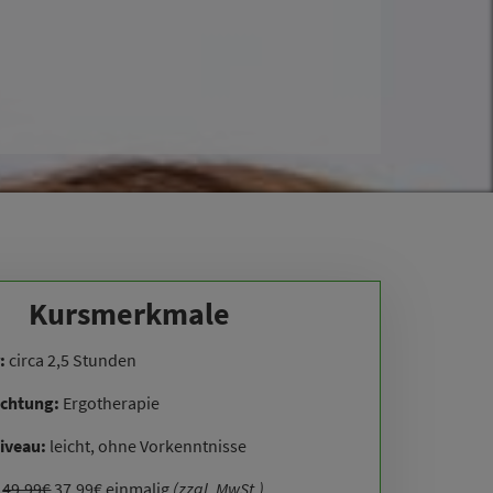
Kursmerkmale
:
circa 2,5 Stunden
ichtung:
Ergotherapie
iveau:
leicht, ohne Vorkenntnisse
:
49,99€
37,99€ einmalig
(zzgl. MwSt.)