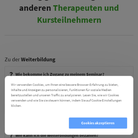
anderen
Therapeuten und
Kursteilnehmern
Zu der
Weiterbildung
Wie bekomme ich Zugang zu meinem Seminar?
Wir verwenden Cookies, um Ihnen eine bessere Browser-Erfahrung zu bieten,
Benötige ich zusätzliches Material für die Weiterbildungen?
Inhalte und Anzeigen zu personalisieren, Funktionen für soziale Medien
bereitzustellen und unseren Traffic zu analysieren. Lesen Sie, wie wir Cookies
verwenden und wie Sie sie steuern können, indem Sie auf Cookie-Einstellungen
Erhalte ich eine Teilnahmebestätigung?
klicken.
Cookie Einstellungen
Zur
Bezahlung
Cookies ablehnen
Cookies akzeptieren
Wie kann ich die Weiterbildungen bezahlen?