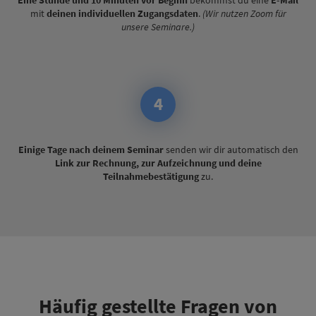
Eine Stunde und 10 Minuten vor Beginn
bekommst du eine
E-Mail
mit
deinen individuellen Zugangsdaten
.
(Wir nutzen Zoom für
unsere Seminare.)
4
Einige Tage nach deinem Seminar
senden wir dir automatisch den
Link zur Rechnung, zur Aufzeichnung und deine
Teilnahmebestätigung
zu.
Häufig gestellte Fragen von