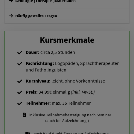
Benötigte (Therapie-)Materialien
Häufig gestellte Fragen
Wie erhalte ich Zugang zum Seminar?
Kursmerkmale
Ich kann zum Termin nicht, wird es eine Aufzeichnung oder
Dauer:
circa 2,5 Stunden
einen Alternativtermin geben?
Fachrichtung:
Logopäden, Sprachtherapeuten
und Patholinguisten
Muss ich aus der Fachrichtung kommen, um teilnehmen zu
Kursniveau:
leicht, ohne Vorkenntnisse
können?
Preis:
34,99€ einmalig
(inkl. MwSt.)
Teilnehmer:
max. 35 Teilnehmer
inklusive Teilnahmebestätigung nach Seminar
(auch bei Aufzeichnung!)
nach Kauf direkt Zugang zur Aufzeichnung