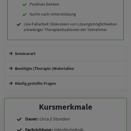
Positives Denken
Suche nach Unterstützung
Live-Fallarbeit: Diskussion von Lösungsmöglichkeiten
schwieriger Therapiesituationen der Teilnehmer
Seminarart
Interaktives Online-Seminar.
Benötigte (Therapie-)Materialien
Häufig gestellte Fragen
Wie erhalte ich Zugang zum Seminar?
Kursmerkmale
Erhalte ich eine Teilnahmebestätigung?
Dauer:
circa 2 Stunden
Fachrichtung:
interdisziplinär,