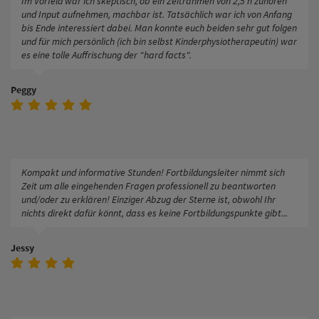
Im Vorfeld war ich skeptisch, ob ein Zeitrahmen von 2,5 h zuhören
und Input aufnehmen, machbar ist. Tatsächlich war ich von Anfang
bis Ende interessiert dabei. Man konnte euch beiden sehr gut folgen
und für mich persönlich (ich bin selbst Kinderphysiotherapeutin) war
es eine tolle Auffrischung der "hard facts".
Peggy
Kompakt und informative Stunden! Fortbildungsleiter nimmt sich
Zeit um alle eingehenden Fragen professionell zu beantworten
und/oder zu erklären! Einziger Abzug der Sterne ist, obwohl Ihr
nichts direkt dafür könnt, dass es keine Fortbildungspunkte gibt...
Jessy