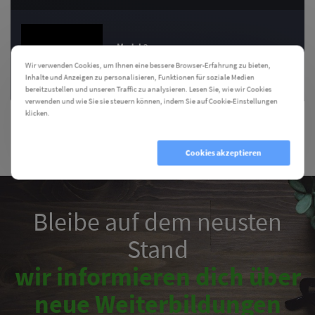
Modul 2
Wir verwenden Cookies, um Ihnen eine bessere Browser-Erfahrung zu bieten,
Inhalte und Anzeigen zu personalisieren, Funktionen für soziale Medien
bereitzustellen und unseren Traffic zu analysieren. Lesen Sie, wie wir Cookies
verwenden und wie Sie sie steuern können, indem Sie auf Cookie-Einstellungen
klicken.
Cookie Einstellungen
Cookies ablehnen
Cookies akzeptieren
Bleibe auf dem neusten
Stand
wir informieren dich über
neue Weiterbildungen