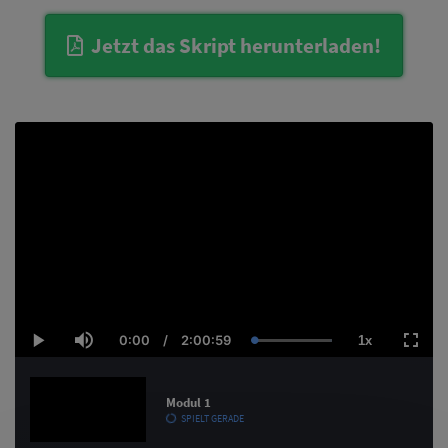
Jetzt das Skript herunterladen!
0:00
/
2:00:59
1x
Current
Duration
Loaded
:
Play
Mute
Playback
Fulls
Time
100.00%
Rate
Modul 1
SPIELT GERADE