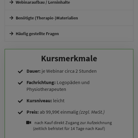
Webinaraufbau / Lerninhalte
Interaktives Webinar.
Benötigte (Therapie-)Materialien
Häufig gestellte Fragen
Wie erhalte ich Zugang zum Webinar?
Kursmerkmale
Ich kann zum Termin nicht, wird es eine Aufzeichnung oder
Dauer:
je Webinar circa 2 Stunden
einen Alternativtermin geben?
Fachrichtung:
Logopäden und
Physiotherapeuten
Kursniveau:
leicht
Muss ich aus der Fachrichtung kommen, um teilnehmen zu
können?
Preis:
ab 99,99€ einmalig
(zzgl. MwSt.)
nach Kauf direkt Zugang zur Aufzeichnung
(zeitlich befristet für 14 Tage nach Kauf)