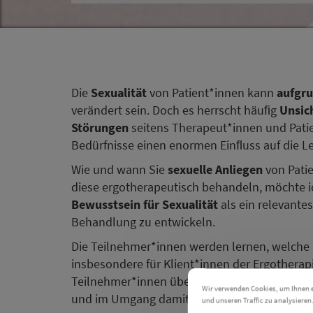
Die
Sexualität
von Patient*innen kann
aufgru
verändert sein. Doch es herrscht häuﬁg
Unsich
Störungen
seitens Therapeut*innen und Patie
Bedürfnisse einen enormen Einﬂuss auf die Le
Wie und wann Sie
sexuelle Anliegen
von Pati
diese ergotherapeutisch behandeln, möchte ich
Bewusstsein für Sexualität
als ein relevante
Behandlung zu entwickeln.
Die Teilnehmer*innen werden lernen, welche 
insbesondere für Klient*innen der Ergotherapi
Teilnehmer*innen über den
Einfluss von Kran
Wir verwenden Cookies, um Ihnen ei
und im Umgang damit sicherer fühlen.
und unseren Traffic zu analysieren
Einstellungen