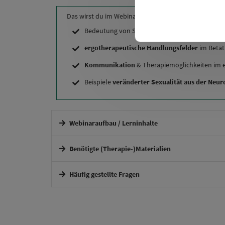
Das wirst du im Webinar lernen
Co
Bedeutung von Sexualität allgemein und der
E
ergotherapeutische Handlungsfelder
im Betät
Kommunikation
& Therapiemöglichkeiten im 
Beispiele
veränderter Sexualität aus der Neur
Webinaraufbau / Lerninhalte
Interaktives Webinar.
Benötigte (Therapie-)Materialien
Häufig gestellte Fragen
Wie erhalte ich Zugang zum Webinar?
Ich kann zum Termin nicht, wird es eine Aufzeichnung 