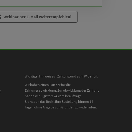
Webinar per E-Mail weiterempfehlen!
Wichtiger Hinweis zur Zahlung und zum Widerruf:
Wir haben einen Partner für die
z
Zahlungsabwicklung. Zur Abwicklung der Zahlung
haben wir Digistore24.com beauftragt.
Sie haben das Recht Ihre Bestellung binnen 14
Tagen ohne Angabe von Gründen zu widerrufen.