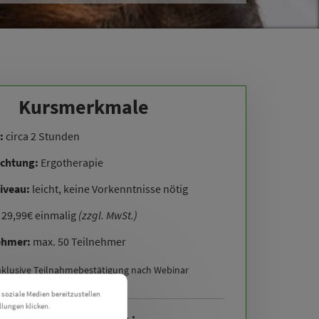
Kursmerkmale
:
circa 2 Stunden
ichtung:
Ergotherapie
iveau:
leicht, keine Vorkenntnisse nötig
:
29,99€ einmalig
(zzgl. MwSt.)
ehmer:
max. 50 Teilnehmer
nklusive Teilnahmebestätigung nach Webinar
 soziale Medien bereitzustellen
llungen klicken.
Cookie