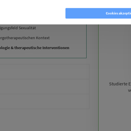
okies ablehnen
Cookies akzepti
inﬂuss von Krankheit auf die Sexualität
igungsfeld Sexualität
ergotherapeutischen Kontext
ologie & therapeutische Interventionen
Studierte 
v
oder einen Alternativtermin geben?