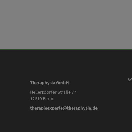
Muss ich aus der Fachrichtung kommen, um teilnehme
W
Theraphysia GmbH
Hellersdorfer Straße 77
12619 Berlin
therapieexperte@theraphysia.de