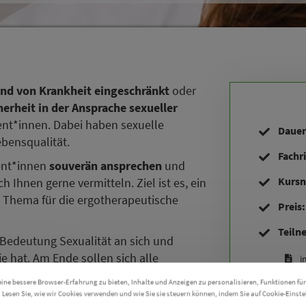
nd von Krankheit eingeschränkt
oder
erheit in der Ansprache sexueller
nt*innen. Dabei haben sexuelle
Dauer
bensqualität.
Fachr
ent*innen
souverän ansprechen
und
Kursn
 Ihnen gerne vermitteln. Ziel ist es, ein
s Thema für die ergotherapeutische
Preis
Teiln
Bedeutung Sexualität an sich und
e hat. Am Ende sollen sich alle
i
kheit auf Sexualität
bewusst werden
ne bessere Browser-Erfahrung zu bieten, Inhalte und Anzeigen zu personalisieren, Funktionen für
. Lesen Sie, wie wir Cookies verwenden und wie Sie sie steuern können, indem Sie auf Cookie-Einste