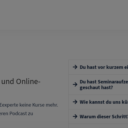
Du hast vor kurzem ei
 und Online-
Du hast Seminaraufze
geschaut hast?
Wie kannst du uns kü
Eexperte keine Kurse mehr.
Auch wenn wir unsere Webs
eren Podcast zu
Warum dieser Schritt
bleibt der Loginbereich für
gewohnt erreichbar. Du kann