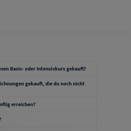
nen Basis- oder Intensivkurs gekauft?
ichnungen gekauft, die du noch nicht
nftig erreichen?
ite ab Mitte Dezember komplett umstellen,
?
 Basis- und Intensivkurse weiterhin wie
st deine Kurse also wie bisher über die