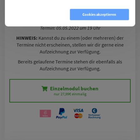
Cookies ablehnen
Cookies akzeptieren
Intraabdominelles Gleichgewicht
Termin: 05.05.2022 um 19 Uhr
HINWEIS:
Kannst du zu einem (oder mehreren) der
Termine nicht erscheinen, stellen wir dir gerne eine
Aufzeichnung zur Verfügung.
Bereits gelaufene Termine stehen dir ebenfalls als
Aufzeichnung zur Verfügung.
Einzelmodul buchen
nur 27,99€ einmalig