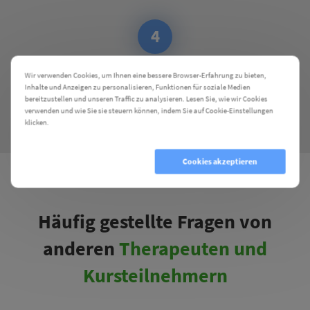
4
Wir verwenden Cookies, um Ihnen eine bessere Browser-Erfahrung zu bieten,
Einige Tage nach deinem Seminar
senden wir dir automatisch den
Inhalte und Anzeigen zu personalisieren, Funktionen für soziale Medien
Link zur Rechnung und deine Teilnahmebestätigung
zu.
bereitzustellen und unseren Traffic zu analysieren. Lesen Sie, wie wir Cookies
verwenden und wie Sie sie steuern können, indem Sie auf Cookie-Einstellungen
klicken.
Cookie Einstellungen
Cookies ablehnen
Cookies akzeptieren
Häufig gestellte Fragen von
anderen
Therapeuten und
Kursteilnehmern