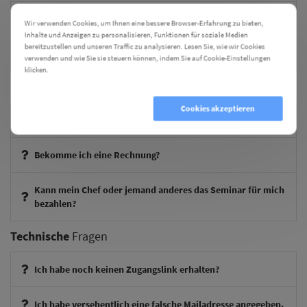
Benötige ich zusätzliches Material für die Weiterbildungen?
Wir verwenden Cookies, um Ihnen eine bessere Browser-Erfahrung zu bieten,
Inhalte und Anzeigen zu personalisieren, Funktionen für soziale Medien
bereitzustellen und unseren Traffic zu analysieren. Lesen Sie, wie wir Cookies
Erhalte ich eine Teilnahmebestätigung?
verwenden und wie Sie sie steuern können, indem Sie auf Cookie-Einstellungen
klicken.
Cookie Einstellungen
Zur
Bezahlung
Cookies ablehnen
Cookies akzeptieren
Wie kann ich die Weiterbildungen bezahlen?
Bekomme ich eine Rechnung?
Kann mein Chef oder jemand anderes das Seminar für mich
bezahlen?
Technische
Fragen
Ich habe noch keinen Zugangslink erhalten?
Ich habe versehentlich eine falsche Mailadresse angegeben.