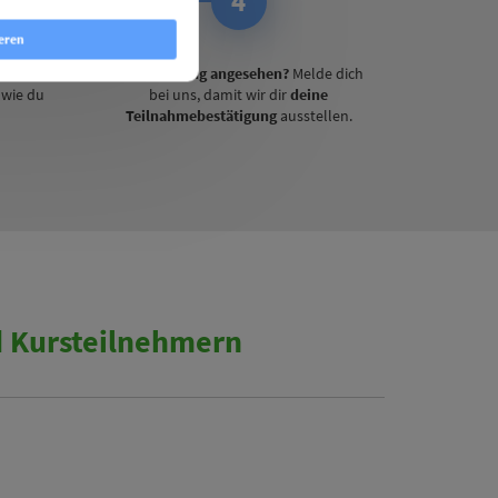
4
eren
ir die
Aufzeichnung angesehen?
Melde dich
 wie du
bei uns, damit wir dir
deine
Teilnahmebestätigung
ausstellen.
 Kursteilnehmern