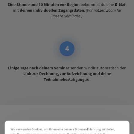
Eine Stunde und 10 Minuten vor Beginn
bekommst du eine
E-Mail
mit
deinen individuellen Zugangsdaten
.
(Wir nutzen Zoom für
unsere Seminare.)
4
Einige Tage nach deinem Seminar
senden wir dir automatisch den
Link zur Rechnung, zur Aufzeichnung und deine
Teilnahmebestätigung
zu.
Wir verwenden Cookies, um Ihnen eine bessere Browser-Erfahrung zu bieten,