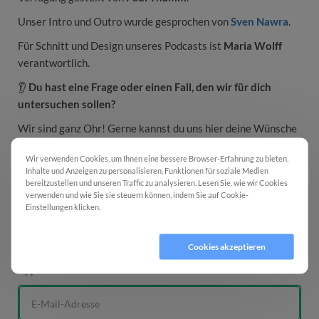
Unser Intro und Outro wurde gesprochen von
Sven Nawra
.
Für Schnitt und Design unseres Podcasts ist
Maria Wolff
verantwortlich.
👂
Du hast eine Frage oder einen Fall, den wir für dich
untersuchen sollen?
Wir sind ganz Ohr! Gerne kannst du uns hier deine Wünsche
mitteilen:
www.therapieexperte.de/themenwunsch
Wir verwenden Cookies, um Ihnen eine bessere Browser-Erfahrung zu bieten,
__________
Inhalte und Anzeigen zu personalisieren, Funktionen für soziale Medien
bereitzustellen und unseren Traffic zu analysieren. Lesen Sie, wie wir Cookies
Episode 104 anhören
verwenden und wie Sie sie steuern können, indem Sie auf Cookie-
Einstellungen klicken.
Cookie Einstellungen
Spotify
Google Podcasts
Cookies ablehnen
Cookies akzeptieren
Apple Podcasts