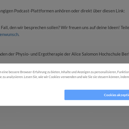
ängigen Podcast-Plattformen anhören oder direkt über diesen Link:
Fall, den wir besprechen sollen? Wir freuen uns auf deine Ideen! Teil
menwunsch
.
en der Physio- und Ergotherapie der Alice Salomon Hochschule Ber
eine bessere Browser-Erfahrung zu bieten, Inhalte und Anzeigen zu personalisieren, Funktio
fic zu analysieren. Lesen Sie, wie wir Cookies verwenden und wie Sie sie steuern können, inde
okies ablehnen
Cookies akzepti