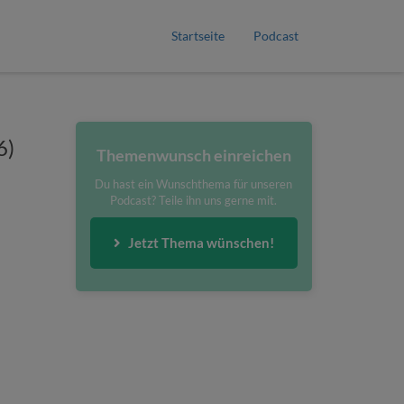
Startseite
Podcast
6)
Themenwunsch einreichen
Du hast ein Wunschthema für unseren
Podcast? Teile ihn uns gerne mit.
Jetzt Thema wünschen!