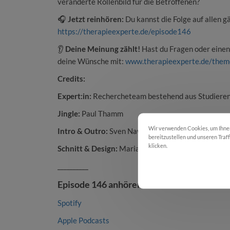
veränderte Rollenbild für die Betroffenen?
🎧
Jetzt reinhören:
Du kannst die Folge auf allen g
https://therapieexperte.de/episode146
👂
Deine Meinung zählt!
Hast du Fragen oder einen 
deine Wünsche mit:
www.therapieexperte.de/the
Credits:
Expert:in:
Rechercheteam bestehend aus Studierend
Jingle:
Paul Thamm
Wir verwenden Cookies, um Ihnen 
Intro & Outro:
Sven Nawra
bereitzustellen und unseren Traf
klicken.
Cookie Einstellungen
Schnitt & Design:
Maria Wolff
__________
Co
Episode 146 anhören
Spotify
Apple Podcasts