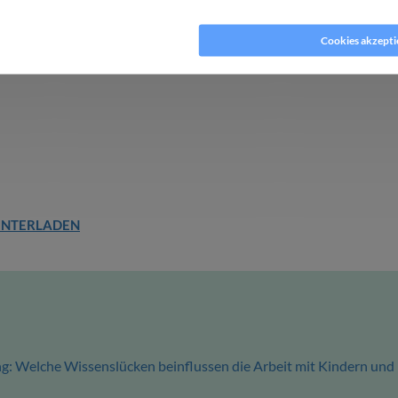
ern
hier
mit.
okies ablehnen
Cookies akzepti
UNTERLADEN
g: Welche Wissenslücken beinflussen die Arbeit mit Kindern und