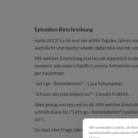
Episoden-Beschreibung
Hallo 2023! Es ist erst der dritte Tag des Jahres und
auch du fit und munter wieder dabei bist und mit un
Mit welcher Einstellung starten wir eigentlich in di
wundern, wie unterschiedlich unsere Antworten ausg
gut zusammen:
"Let's go - Remmidemmi!
" - Luca Schumacher
"Ich lass' das jetzt einfach so!"
- Claudia Fröhlich
Aber genug von uns und zu dir: Mit welcher Einstell
schreib draus los ("Let's go - Remmidemm!") und kein
so!").
Wir verwenden Cookies, um Ihnen 
Du hast eine Frage oder einen Fall, der/dem wir für
bereitzustellen und unseren Traf
klicken.
Cookie Einstellungen