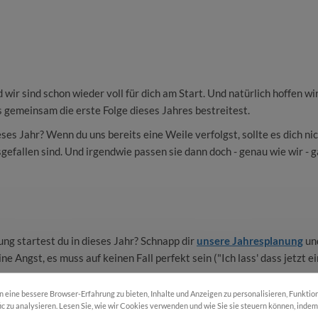
 wir sind schon wieder voll für dich am Start. Und natürlich hoffen wir
s gemeinsam die erste Folge dieses Jahres bestreitest.
eses Jahr? Wenn du uns bereits eine Weile verfolgst, sollte es dich ni
efallen sind. Und irgendwie passen sie dann doch - genau wie wir - 
ung startest du in dieses Jahr? Schnapp dir
unsere Jahresplanung
un
e Angst, es muss auf keinen Fall perfekt sein ("Ich lass' dass jetzt e
eine bessere Browser-Erfahrung zu bieten, Inhalte und Anzeigen zu personalisieren, Funktio
 dich nachgehen sollen?
fic zu analysieren. Lesen Sie, wie wir Cookies verwenden und wie Sie sie steuern können, inde