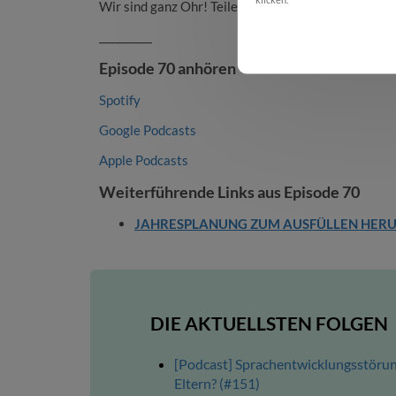
Wir sind ganz Ohr! Teile uns deine Wünsche sehr g
__________
Co
Episode 70 anhören
Spotify
Google Podcasts
Apple Podcasts
Weiterführende Links aus Episode 70
JAHRESPLANUNG ZUM AUSFÜLLEN HER
DIE AKTUELLSTEN FOLGEN
[Podcast] Sprachentwicklungsstörun
Eltern? (#151)