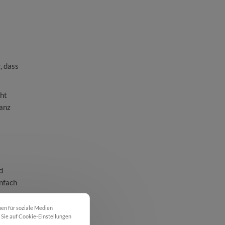
, dass
cht
ganz
d
infach
nen für soziale Medien
m Sie auf Cookie-Einstellungen