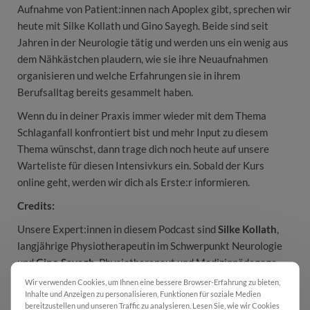
Aufnahme von Patient:innen nach Apoplex gibt, sprechen wir
heute mit Silke Kollath und Gino Sayegh. Beide sind seit
Jahren in der Neurologie tätig und werden uns ein wenig aus
dem Nähkästchen plaudern, wie sie ihre Neuaufnahmen
organisieren und welche Erfahrungen sie in ihrem
Berufsalltag bereits gesammelt haben.
Wenn du in deiner Praxis immer wieder mit dem Thema
Schlaganfall konfrontiert bist und mehr Input zu diesem
Thema wünschst, dann trage dich noch heute auf unsere
Warteliste für diesen Intensivkurs ein. Sobald der Kurs
online geht, werden wir dich als Erste:r informieren.
Credits:
Unsere Expert:innen in diesem Podcast sind
Silke Kollath
,
langjährige Physiotherapeutin im Schwerpunkt Neurologie
und
Gino Sayegh
, Physiotherapeut und Medizinpädagoge.
Wir verwenden Cookies, um Ihnen eine bessere Browser-Erfahrung zu bieten,
__________
Inhalte und Anzeigen zu personalisieren, Funktionen für soziale Medien
bereitzustellen und unseren Traffic zu analysieren. Lesen Sie, wie wir Cookies