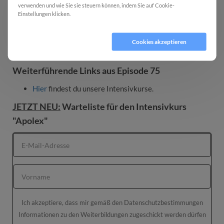
Episode 75 anhören
verwenden und wie Sie sie steuern können, indem Sie auf Cookie-
Einstellungen klicken.
Cookie Einstellungen
Spotify
Google Podcasts
Cookies ablehnen
Cookies akzeptieren
Apple Podcasts
Weiterführende Links aus Episode 75
Hier
findest du unsere Intensivkurse.
JETZT NEU:
Warteliste für den Intensivkurs
"Apolex"
Ich akzeptiere, dass mir gemäß den Datenschutzbestimmungen
Informationen zu den Weiterbildungen zugeschickt werden dürfen