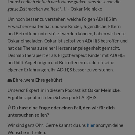
kannst endlich einfach nach Hause gurken, was du schon die
ganze Zeit machen wolltest [...]." -
Oskar Meinicke
Um noch besser zu verstehen, welche Folgen AD(H)S im
Erwachsenenalter hat und wie Kinder, Jugendliche, Eltern
und Betroffene unterstützt werden können, haben wir heute
Oskar eingeladen. Oskar ist selbst von AD(H)S betroffen und
hat das Thema zu seiner Herzensangelegenheit gemacht.
Deshalb therapiert er als Ergotherapeut Kinder mit AD(H)S
und hilft Angehörigen und Betroffenen u.a. durch seine
eigenen Erfahrungen, ihr AD(H)S besser zu verstehen.
👥 Ehre, wem Ehre gebührt:
Unsere:r Expert:in in diesem Podcast ist
Oskar Meinicke
,
Ergotherapeut mit dem Schwerpunkt AD(H)S.
👂
Du hast eine Frage oder einen Fall, den wir für dich
untersuchen sollen?
Wir sind ganz Ohr! Gerne kannst du uns
hier
anonym deine
Wünsche mitteilen.