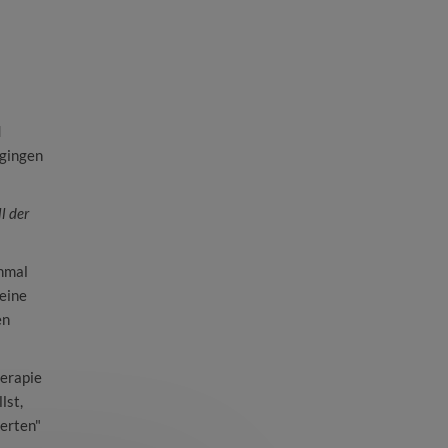
d
 gingen
l der
nmal
seine
en
herapie
lst,
perten"