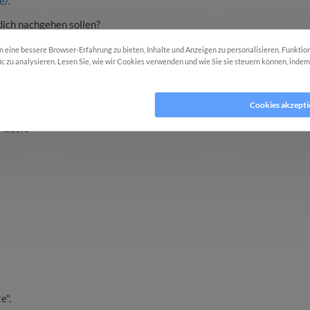
e/
.
 dich nachgehen sollen?
ern
hier
mit.
eine bessere Browser-Erfahrung zu bieten, Inhalte und Anzeigen zu personalisieren, Funktio
fic zu analysieren. Lesen Sie, wie wir Cookies verwenden und wie Sie sie steuern können, inde
okies ablehnen
Cookies akzepti
rmann
, Orthopädieschuhmachermeister u.a. mit dem Schwerpunkt
Füßen.
e".