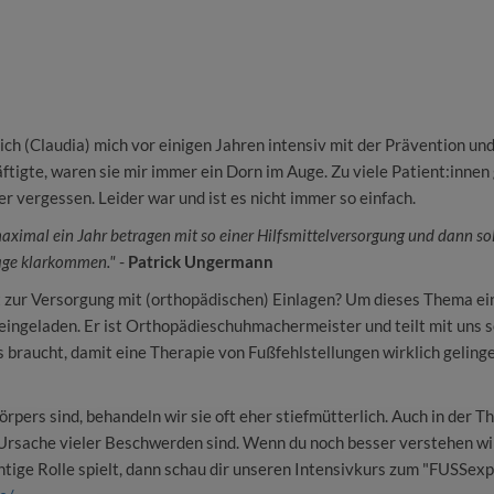
 ich (Claudia) mich vor einigen Jahren intensiv mit der Prävention un
tigte, waren sie mir immer ein Dorn im Auge. Zu viele Patient:innen
er vergessen. Leider war und ist es nicht immer so einfach.
ximal ein Jahr betragen mit so einer Hilfsmittelversorgung und dann sol
lage klarkommen."
-
Patrick Ungermann
zur Versorgung mit (orthopädischen) Einlagen? Um dieses Thema ei
eingeladen. Er ist Orthopädieschuhmachermeister und teilt mit uns 
 braucht, damit eine Therapie von Fußfehlstellungen wirklich geling
rpers sind, behandeln wir sie oft eher stiefmütterlich. Auch in der T
e Ursache vieler Beschwerden sind. Wenn du noch besser verstehen wil
ige Rolle spielt, dann schau dir unseren Intensivkurs zum "FUSSex