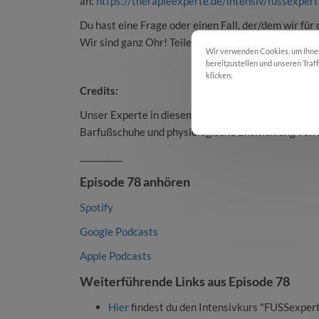
an:
https://therapieexperte.de/intensiv/fussexpert
Du hast eine Frage oder einen Fall, der/dem wir für
Wir sind ganz Ohr! Teile uns deine Wünsche sehr g
Wir verwenden Cookies, um Ihnen 
bereitzustellen und unseren Traf
klicken.
Cookie Einstellungen
Credits:
Co
Unser Experte in diesem Podcast ist
Patrick Unge
Barfußschuhe und physiologische Entwicklung von 
__________
Episode 78 anhören
Spotify
Google Podcasts
Apple Podcasts
Weiterführende Links aus Episode 78
Hier
findest du den Intensivkurs "FUSSexpert