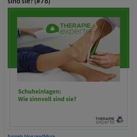
sind sie? (#78)
funnels.blog.readMore