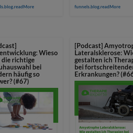
ls.blog.readMore
funnels.blog.readMore
dcast]
[Podcast] Amyotro
entwicklung: Wieso
Lateralsklerose: Wi
t die richtige
gestalten ich Thera
uhauswahl bei
bei fortschreitende
dern häufig so
Erkrankungen? (#66
wer? (#67)