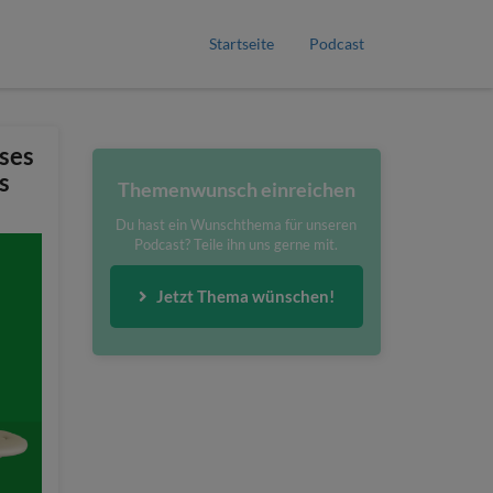
Startseite
Podcast
ses
s
Themenwunsch einreichen
Du hast ein Wunschthema für unseren
Podcast? Teile ihn uns gerne mit.
Jetzt Thema wünschen!