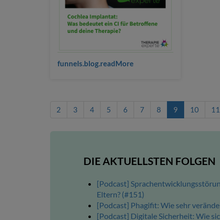
funnels.blog.readMore
2
3
4
5
6
7
8
9
10
11
DIE AKTUELLSTEN FOLGEN
[Podcast] Sprachentwicklungsstörun
Eltern? (#151)
[Podcast] Phagifit: Wie sehr verände
[Podcast] Digitale Sicherheit: Wie s