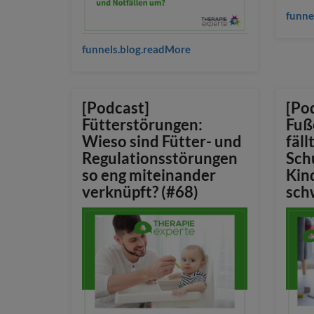
funne
funnels.blog.readMore
[Podcast]
[Po
Fütterstörungen:
Fuß
Wieso sind Fütter- und
fäll
Regulationsstörungen
Sch
so eng miteinander
Kin
verknüpft? (#68)
sch