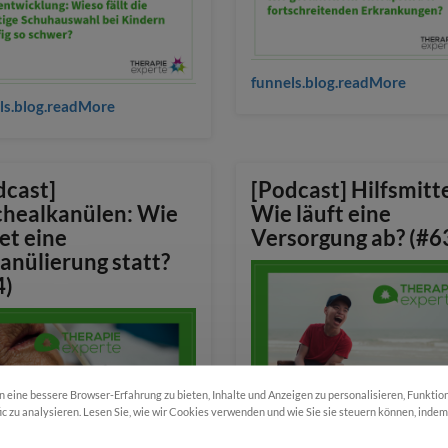
funnels.blog.readMore
ls.blog.readMore
dcast]
[Podcast] Hilfsmitte
chealkanülen: Wie
Wie läuft eine
et eine
Versorgung ab? (#6
anülierung statt?
4)
eine bessere Browser-Erfahrung zu bieten, Inhalte und Anzeigen zu personalisieren, Funktio
fic zu analysieren. Lesen Sie, wie wir Cookies verwenden und wie Sie sie steuern können, inde