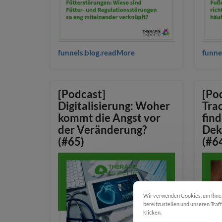
funnels.blog.readMore
funne
[Podcast]
[Po
Digitalisierung: Woher
Tra
kommt die Angst vor
find
der Veränderung?
Dek
(#65)
(#6
Wir verwenden Cookies, um Ihnen 
bereitzustellen und unseren Traf
klicken.
Cookie Einstellungen