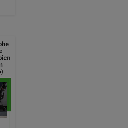
phe
e
pien
n
)