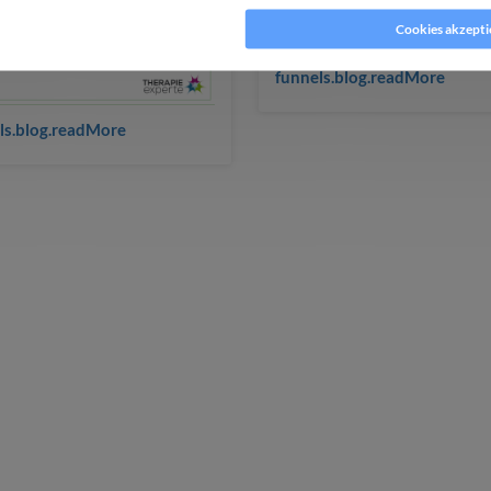
okies ablehnen
Cookies akzepti
funnels.blog.readMore
ls.blog.readMore